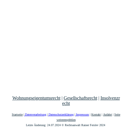
Wohnungseigentumsrecht
|
Gesellschaftsrecht
|
Insolvenzr
echt
Startseite
|
Datenverarbeitung
|
Datenschutzerklärung
|
Impressum
|
Kontakt
|
Anfahrt
|
Seite
weiterempfehlen
Letzte Änderung: 24.07.2024 © Rechtsanwalt Rainer Ferslev 2024